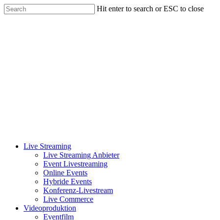
Skip
Hit enter to search or ESC to close
to
Close
main
Search
content
Menu
Live Streaming
Live Streaming Anbieter
Event Livestreaming
Online Events
Hybride Events
Konferenz-Livestream
Live Commerce
Videoproduktion
Eventfilm