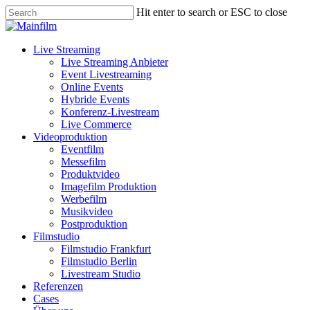
Skip
Hit enter to search or ESC to close
to
Close
main
Search
content
Menu
Live Streaming
Live Streaming Anbieter
Event Livestreaming
Online Events
Hybride Events
Konferenz-Livestream
Live Commerce
Videoproduktion
Eventfilm
Messefilm
Produktvideo
Imagefilm Produktion
Werbefilm
Musikvideo
Postproduktion
Filmstudio
Filmstudio Frankfurt
Filmstudio Berlin
Livestream Studio
Referenzen
Cases