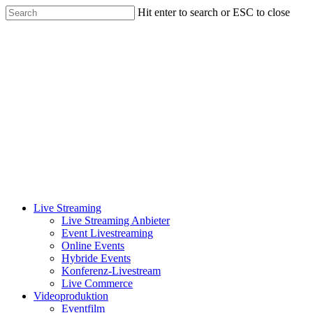
Skip
Hit enter to search or ESC to close
to
Close
main
Search
content
Menu
Live Streaming
Live Streaming Anbieter
Event Livestreaming
Online Events
Hybride Events
Konferenz-Livestream
Live Commerce
Videoproduktion
Eventfilm