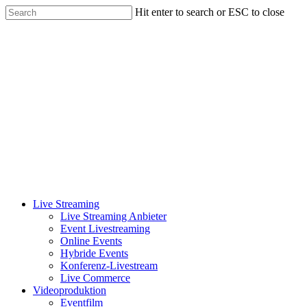
Skip
Hit enter to search or ESC to close
to
Close
main
Search
content
Menu
Live Streaming
Live Streaming Anbieter
Event Livestreaming
Online Events
Hybride Events
Konferenz-Livestream
Live Commerce
Videoproduktion
Eventfilm