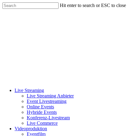
Skip
Hit enter to search or ESC to close
to
Close
main
Search
content
Menu
Live Streaming
Live Streaming Anbieter
Event Livestreaming
Online Events
Hybride Events
Konferenz-Livestream
Live Commerce
Videoproduktion
Eventfilm