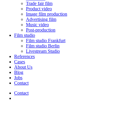
Trade fair film
Product video
Image film production
Advertising film
Music video
Post-production
Film studio
Film studio Frankfurt
Film studio Berlin
Livestream Studio
References
Cases
About Us
Blog
Jobs
Contact
Contact
Menu