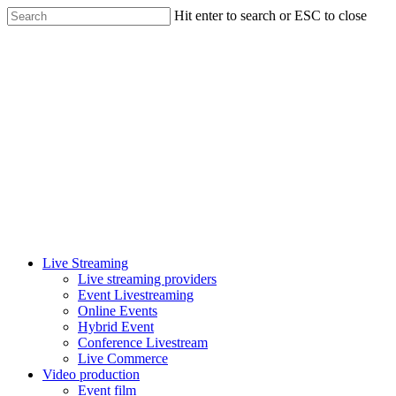
Skip
Hit enter to search or ESC to close
to
Close
main
Search
content
Menu
Live Streaming
Live streaming providers
Event Livestreaming
Online Events
Hybrid Event
Conference Livestream
Live Commerce
Video production
Event film