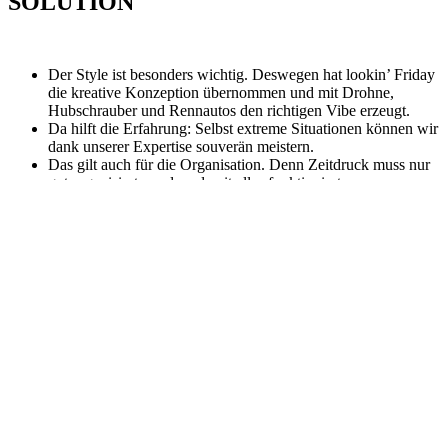
SOLUTION
Der Style ist besonders wichtig. Deswegen hat lookin’ Friday
die kreative Konzeption übernommen und mit Drohne,
Hubschrauber und Rennautos den richtigen Vibe erzeugt.
Da hilft die Erfahrung: Selbst extreme Situationen können wir
dank unserer Expertise souverän meistern.
Das gilt auch für die Organisation. Denn Zeitdruck muss nur
gut organisiert werden, damit alles funktioniert.
So haben wir fünf Pre-Promotion Folgen Red Bull SC Bootcamp
und im Anschluss die Pressekonferenz in Dortmund so perfekt über
die Bühne gebracht, dass wir danach auch noch die Regie des
TikTok Livestreams zum Soundclash 2022 übertragen bekommen
haben!
Dazu waren nur ein paar durchzechte Nächte im Schnitt und einige
Dosen Red Bull nötig.
Die 1,6 Mio Likes waren dann der krönende Abschluss für ein
absolutes Traumprojekt zusammen mit Red Bull. Mit dem Kopf so
hoch in den Wolken könnte man fast meinen, diese Zusammenarbeit
verleiht Flügel.