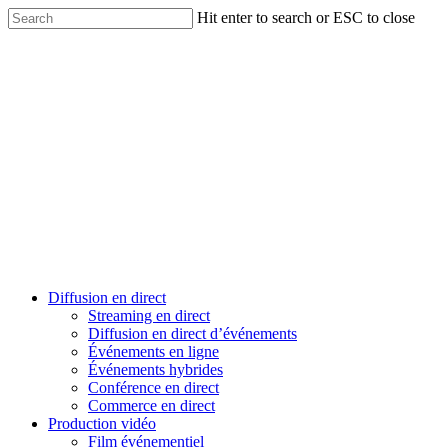
Skip
Hit enter to search or ESC to close
to
Close
main
Search
content
Menu
Diffusion en direct
Streaming en direct
Diffusion en direct d’événements
Événements en ligne
Événements hybrides
Conférence en direct
Commerce en direct
Production vidéo
Film événementiel