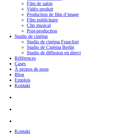
Film de salon
Vidéo produit
Production de film d’image
Film publicitaire
Clip musical
Post-production
Studio de cinéma
Studio de cinéma Francfort
Studio de Cinéma Berlin
Studio de diffusion en direct
Références
Cases
À propos de nous
Blog
Emplois
Kontakt
Kontakt