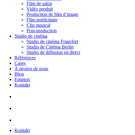
Film de salon
Vidéo produit
Production de film d’image
Film publicitaire
Clip musical
Post-production
Studio de cinéma
Studio de cinéma Francfort
Studio de Cinéma Berlin
Studio de diffusion en direct
Références
Cases
À propos de nous
Blog
Emplois
Kontakt
Kontakt