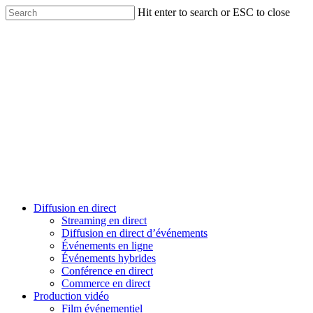
Skip
Hit enter to search or ESC to close
to
Close
main
Search
content
Menu
Diffusion en direct
Streaming en direct
Diffusion en direct d’événements
Événements en ligne
Événements hybrides
Conférence en direct
Commerce en direct
Production vidéo
Film événementiel