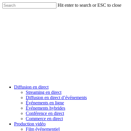
Skip
Hit enter to search or ESC to close
to
Close
main
Search
content
Menu
Diffusion en direct
Streaming en direct
Diffusion en direct d’événements
Événements en ligne
Événements hybrides
Conférence en direct
Commerce en direct
Production vidéo
Film événementiel