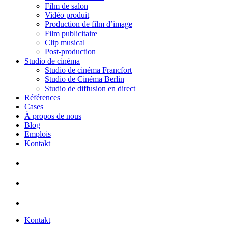
Film de salon
Vidéo produit
Production de film d’image
Film publicitaire
Clip musical
Post-production
Studio de cinéma
Studio de cinéma Francfort
Studio de Cinéma Berlin
Studio de diffusion en direct
Références
Cases
À propos de nous
Blog
Emplois
Kontakt
Kontakt