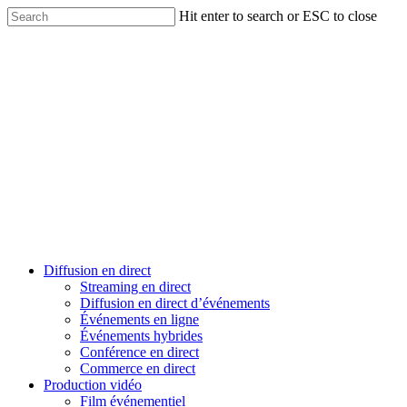
Skip
Hit enter to search or ESC to close
to
Close
main
Search
content
Menu
Diffusion en direct
Streaming en direct
Diffusion en direct d’événements
Événements en ligne
Événements hybrides
Conférence en direct
Commerce en direct
Production vidéo
Film événementiel