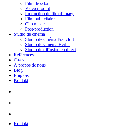
Film de salon
Vidéo produit
Production de film d’image
Film publicitaire
Clip musical
Post-production
Studio de cinéma
Studio de cinéma Francfort
Studio de Cinéma Berlin
Studio de diffusion en direct
Références
Cases
À propos de nous
Blog
Emplois
Kontakt
Kontakt